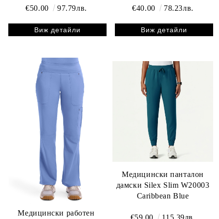
€50.00
97.79лв.
€40.00
78.23лв.
Виж детайли
Виж детайли
Медицински панталон
дамски Silex Slim W20003
Caribbean Blue
Медицински работен
€59.00
115.39лв.