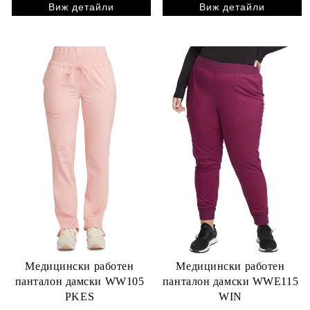
Виж детайли
Виж детайли
Медицински работен
Медицински работен
панталон дамски WW105
панталон дамски WWE115
PKES
WIN