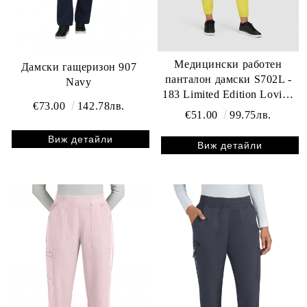
Медицински работен
Дамски гащеризон 907
панталон дамски S702L -
Navy
183 Limited Edition Loving
€73.00
142.78лв.
Yellow
€51.00
99.75лв.
Виж детайли
Виж детайли