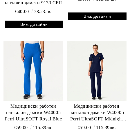
панталон дамски 9133 CEIL
€40.00
78.23лв.
Виж детайли
Виж детайли
Медицински работен
Медицински работен
панталон дамски W40005
панталон дамски W40005
Perri UltraSOFT Royal Blue
Perri UltraSOFT Midnight
Navy
€59.00
115.39лв.
€59.00
115.39лв.