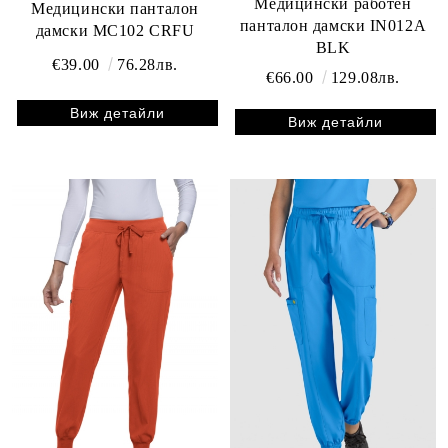
Медицински работен
Медицински панталон
панталон дамски IN012A
дамски MC102 CRFU
BLK
€39.00
76.28лв.
€66.00
129.08лв.
Виж детайли
Виж детайли