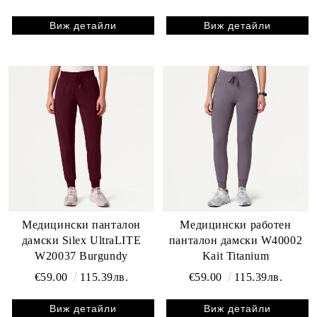
Виж детайли
Виж детайли
Медицински панталон
Медицински работен
дамски Silex UltraLITE
панталон дамски W40002
W20037 Burgundy
Kait Titanium
€59.00
115.39лв.
€59.00
115.39лв.
Виж детайли
Виж детайли