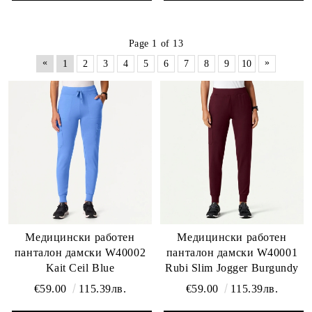
Page 1 of 13
«
»
1
2
3
4
5
6
7
8
9
10
Медицински работен
Медицински работен
панталон дамски W40002
панталон дамски W40001
Kait Ceil Blue
Rubi Slim Jogger Burgundy
€59.00
115.39лв.
€59.00
115.39лв.