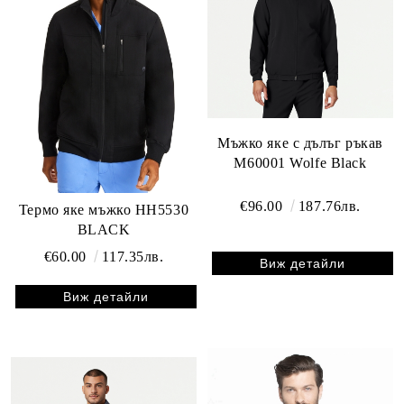
Мъжко яке с дълъг ръкав
М60001 Wolfe Black
€96.00
187.76лв.
Термо яке мъжко HH5530
BLACK
€60.00
117.35лв.
Виж детайли
Виж детайли