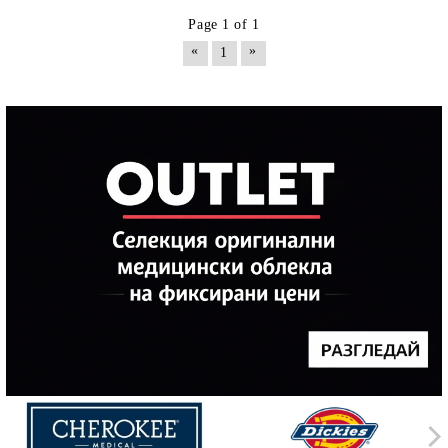
Page 1 of 1
«
»
1