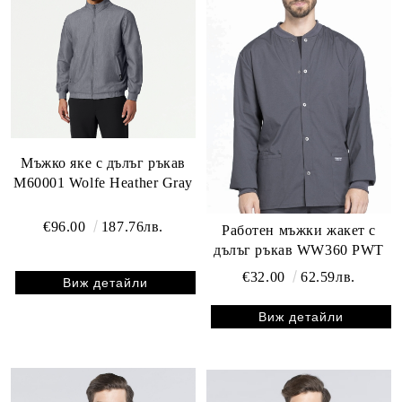
Мъжко яке с дълъг ръкав
М60001 Wolfe Heather Gray
€96.00
187.76лв.
Работен мъжки жакет с
дълъг ръкав WW360 PWT
€32.00
62.59лв.
Виж детайли
Виж детайли