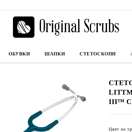
ОБУВКИ
ШАПКИ
СТЕТОСКОПИ
СТЕТ
LITTM
III™ 
Цвят на т