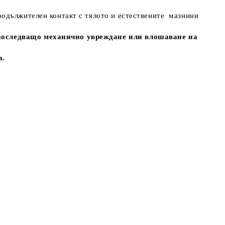
родължителен контакт с тялото и естествените мазнини
с последващо механично увреждане или влошаване на
а.