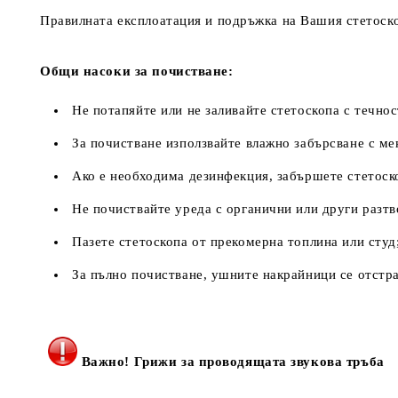
Правилната експлоатация и подръжка на Вашия стетоско
Общи насоки за почистване:
Не потапяйте или не заливайте стетоскопа с течнос
За почистване използвайте влажно забърсване с ме
Ако е необходима дезинфекция, забършете стетоск
Не почиствайте уреда с органични или други разтв
Пазете стетоскопа от прекомерна топлина или студ
За пълно почистване, ушните накрайници се отстр
Важно! Грижи за проводящата звукова тръб