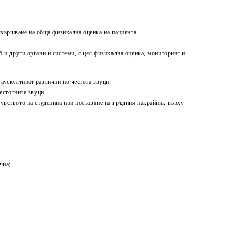
вършване на обща физикална оценка на пациента.
б и други органи и системи, с цел физикална оценка, мониторинг и
 аускултират различни по честота звуци.
естотните звуци.
увството на студенина при поставяне на гръдния накрайник върху
чна;