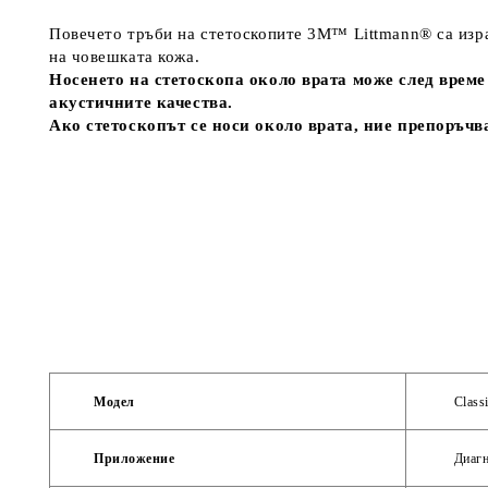
Повечето тръби на стетоскопите 3M™ Littmann® са изра
на човешката кожа.
Носенето на стетоскопа около врата може след врем
акустичните качества.
Ако стетоскопът се носи около врата, ние препоръчва
Модел
Classi
Приложение
Диагн