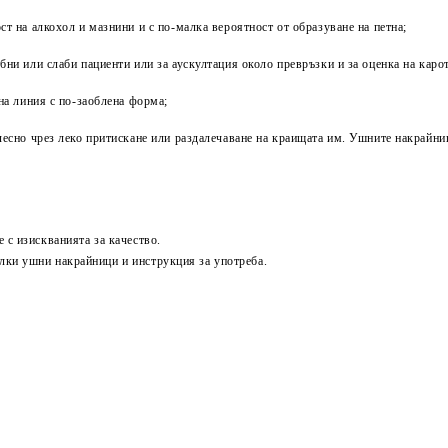
т на алкохол и мазнини и с по-малка вероятност от образуване на петна;
ни или слаби пациенти или за аускултация около превръзки и за оценка на кар
на линия с по-заоблена форма;
лесно чрез леко притискане или раздалечаване на краищата им. Ушните накрайни
 с изискванията за качество.
лки ушни накрайници и инструкция за употреба.