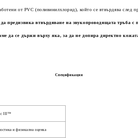
ботени от PVC (поливинилхлорид), който се втвърдява след п
е да предизвика втвърдяване на звукопроводящата тръба 
ме да се държи върху яка, за да не допира директно кожат
Спецификация
c III™‎
остика и физикална оценка