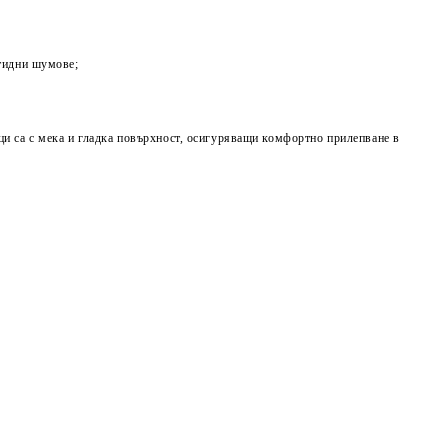
отидни шумове;
ци са с мека и гладка повърхност, осигуряващи комфортно прилепване в