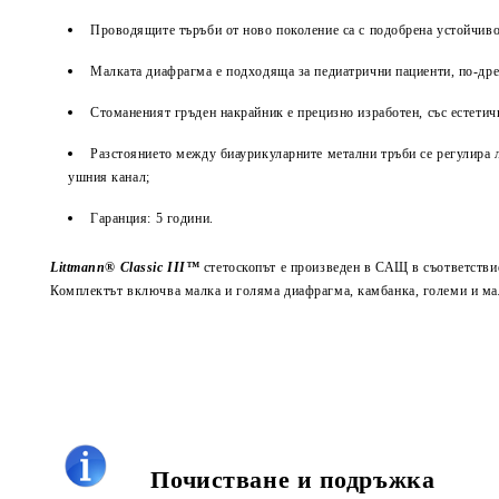
Проводящите търъби от ново поколение са с подобрена устойчивос
Малката диафрагма е подходяща за педиатрични пациенти, по-дреб
Стоманеният гръден накрайник е прецизно изработен, със естетич
Разстоянието между биаурикуларните метални тръби се регулира 
ушния канал;
Гаранция: 5 години.
Littmann® Classic III™
стетоскопът е произведен в САЩ в съответствие
Комплектът включва малка и голяма диафрагма, камбанка, големи и ма
Почистване и подръжка