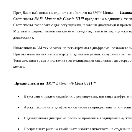
Пред Вас е най-новият модел от семейството на 3M™ Littmann -
Littma
Стетоскопът 3M™
Littmann® Classic III™
предлага на медицинските сп
Стетоскопът разполага с две регулируеми, плаващи диафрагми и притеж
Моделът е широко използван както от студенти, така и от медицински пр
диагностика.
Иновативната 3М технология на регулируемата диафрагма, позволява на 
При оказване на лек натиск върху гръдния накрайник се аускултират нис
Това спестява време и позволява на медицинския специалист да съсредо
кожата.
Предимствата на 3M™
Littmann® Classic III™
Двустранен гръден накрайник с регулируеми, плаващи диафрагми 
Аускултационните диафрагми са лесни за прикрепване и по-лесни 
Педиатричната диафрагма лесно се променя в традиционна аускул
Специалният ринг на камбанката избягва чувството на студенина 