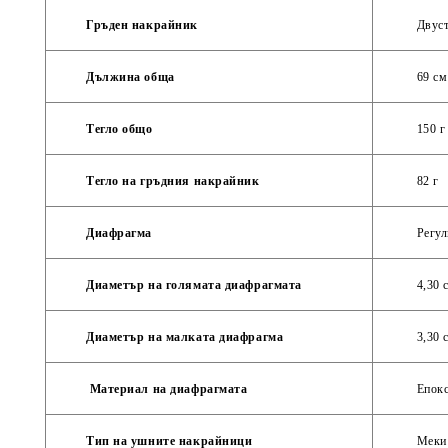
Гръден накрайник
Двуст
Дължина обща
69 см‎
Тегло общо
150 г
Тегло на гръдния накрайник
82 г‎
Диафрагма
Регул
Диаметър на голямата диафрагмата
4,30 
Диаметър на малката диафрагма‎
3,30 
Материал на диафрагмата‎
Епокс
Тип на ушните накрайници
Меки