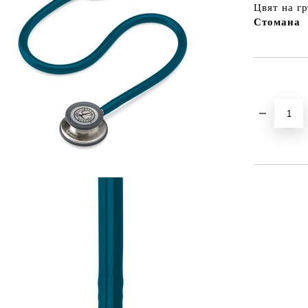
Цвят на г
Стомана
Добави в желани