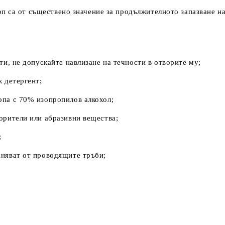
п са от съществено значение за продължителното запазване на
ти, не допускайте навлизане на течности в отворите му;
к детергент;
опа с 70% изопропилов алкохол;
орители или абразивни вещества;
;
аняват от проводящите тръби;
а