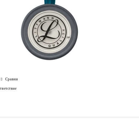
Сравни
тветствие