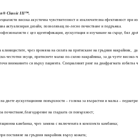
nn® Classic III™.
ециалисти висока акустична чувствителност и изключителна ефективност при из
ава актуализиран дизайн, позволяващ по-лесно почистване и подръжка.
офесионалисти с цел идентификация, аускултация и изучаване на сърце, бял дро
клиницистите, чрез промяна на силата на притискане на гръдния накрайник, да
ко-честотни звуци, притиснете малко по-силно накрайника, за да чуете високо-ч
точи вниманието си върху пациента. Специалният ринг на диафрагмата избягва ч
на двете аускултационни повърхности – голяма за възрастни и малка – педиатри
за почистване,благодарение на гладката си повърхност;
тационна камбанка, чрез замяна с включената в комплекта камбанка;
при поставяне на гръдния накрайник върху кожата;