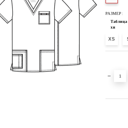
РАЗМЕР:
Таблица 
хи
XS
Добави в желани