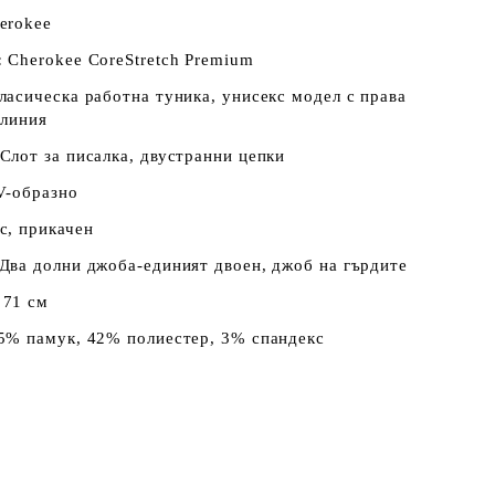
erokee
:
Cherokee CoreStretch Premium
ласическа работна туника, унисекс модел с права
 линия
Слот за писалка, двустранни цепки
V-образно
с, прикачен
Два долни джоба-единият двоен, джоб на гърдите
:
71 см
5% памук, 42% полиестер, 3% спандекс