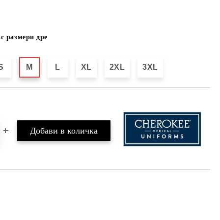
с размери дре
S
M
L
XL
2XL
3XL