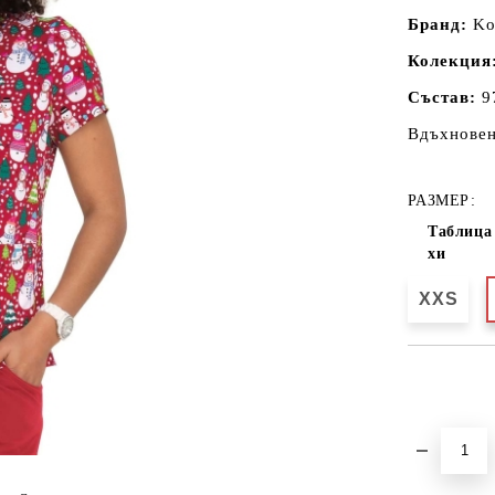
Бранд:
Koi
Колекция
Състав:
9
Вдъхновен
РАЗМЕР:
Таблица 
хи
XXS
Добави в желани