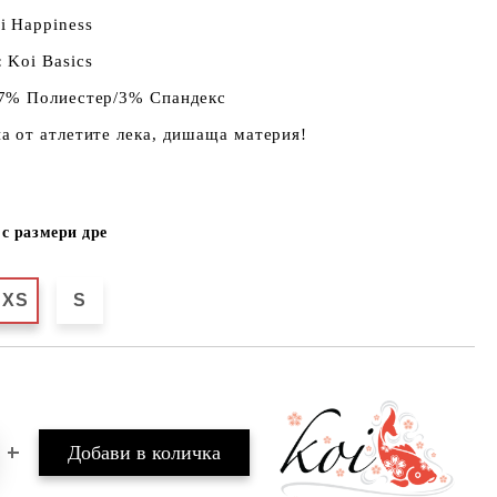
 Happiness
:
Koi Basics
7% Полиестер/3% Спандекс
а от атлетите лека, дишаща материя!
с размери дре
XS
S