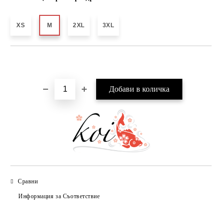
XS
M
2XL
3XL
Добави в желани
Сравни
Информация за Съответствие