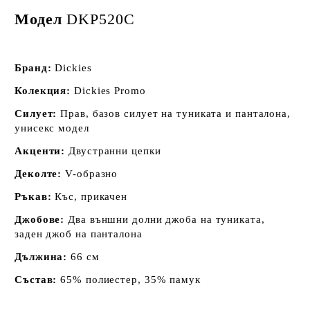
Модел
DKP520C
Бранд:
Dickies
Колекция:
Dickies Promo
Силует:
Прав, базов силует на туниката и панталона,
унисекс модел
Акценти:
Двустранни цепки
Деколте:
V-образно
Ръкав:
Къс, прикачен
Джобове:
Д
ва външни долни джоба на туниката,
заден джоб на панталона
Дължина:
66 см
Състав:
65% полиестер, 35% памук