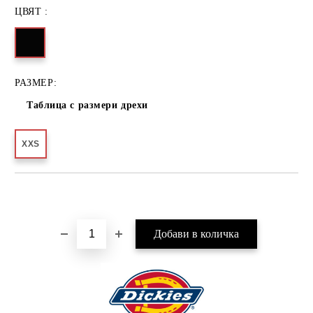
ЦВЯТ :
РАЗМЕР:
Таблица с размери дрехи
XXS
Добави в желани