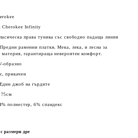
erokee
:
Cherokee Infinity
асическа права туника със свободно падаща линия
Предни раменни платки. Мека, лека, и лесна за
 материя, гарантираща невероятен комфорт.
V-образно
с, прикачен
Един джоб на гърдите
:
75см
4% полиестер, 6% спандекс
с размери дре