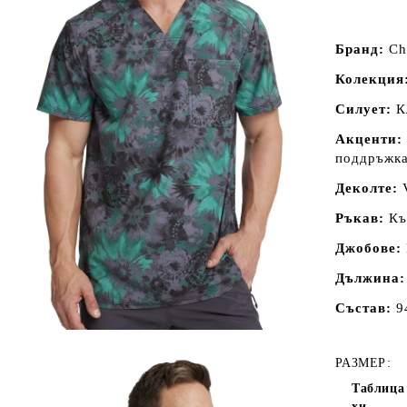
Бранд:
Ch
Колекция
Силует:
Кл
Акценти:
поддръжка
Деколте:
Ръкав:
Къ
Джобове:
Дължина
Състав:
9
РАЗМЕР:
Таблица 
хи