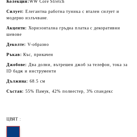
Колекция:
WW Core Stretch
Силует:
Елегантна работна туника с втален силует и
модерно излъчване.
Акценти:
Хоризонтална гръдна платка с декоративни
шевове
Деколте:
V-образно
Ръкав:
Къс, прикачен
Джобове:
Два долни, вътрешен джоб за телефон, тока за
ID бадж и инструменти
Дължина:
68.5 см
Състав:
55% Памук, 42% полиестер, 3% спандекс
ЦВЯТ :