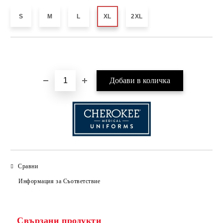
S
M
L
XL
2XL
Добави в желани
Сравни
Информация за Съответствие
Свързани продукти