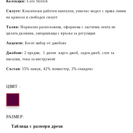
Колекция:
Core Stretch
Силует:
Класически работен панталон, унисекс модел с права линия
на крачола и свободен силует
Талия:
Нормално разположена, оформена с ластична лента по
цялата дължина, завършваща с връзка за регулация
Акценти:
Богат набор от джобове
Джобове:
2 предни, 1 двоен карго джоб, заден джоб, слот за
писалки, тока за инструмент
Състав:
55% памук, 42% попиестер, 3% спандекс
ЦВЯТ :
РАЗМЕР:
Таблица с размери дрехи