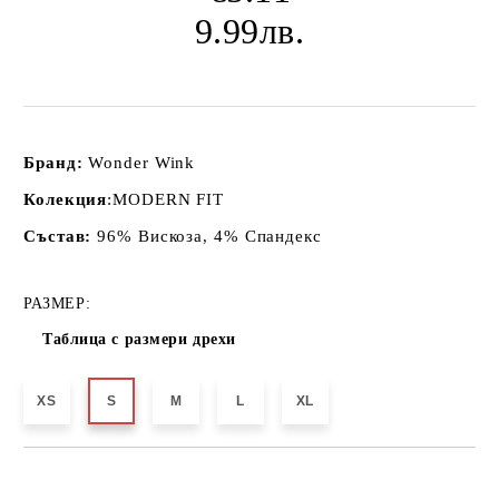
9.99лв.
Бранд:
Wonder Wink
Колекция
:MODERN FIT
Състав:
96% Вискоза, 4% Спандекс
РАЗМЕР:
Таблица с размери дрехи
XS
S
M
L
XL
Добави в желани