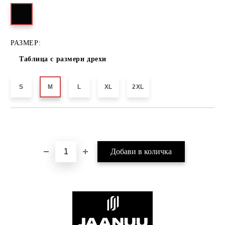
РАЗМЕР:
Таблица с размери дрехи
S
M
L
XL
2XL
Добави в желани