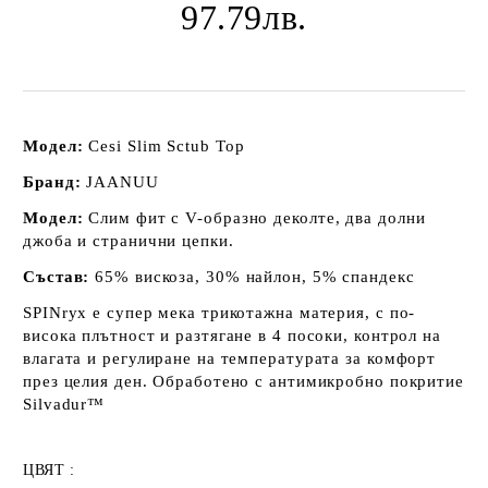
97.79лв.
Модел:
Cesi Slim Sctub Top
Бранд:
JAANUU
Модел:
Слим фит с V-образно деколте, два долни
джоба и странични цепки.
Състав:
65% вискоза, 30% найлон, 5% спандекс
SPINryx е супер мека трикотажна материя, с по-
висока плътност и разтягане в 4 посоки, контрол на
влагата и регулиране на температурата за комфорт
през целия ден. Обработено с антимикробно покритие
Silvadur™
ЦВЯТ :