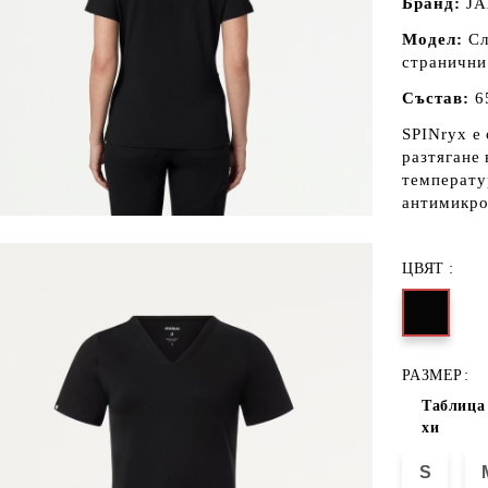
Бранд:
JA
Модел:
Сл
странични
Състав:
65
SPINryx е
разтягане 
температу
антимикро
ЦВЯТ :
РАЗМЕР:
Таблица 
хи
S