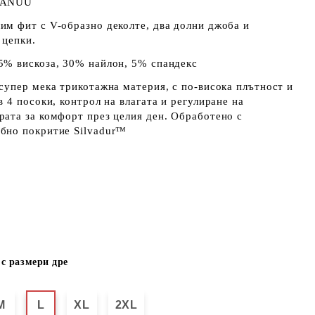
ANUU
им фит с V-образно деколте, два долни джоба и
 цепки.
% вискоза, 30% найлон, 5% спандекс
 супер мека трикотажна материя, с по-висока плътност и
в 4 посоки, контрол на влагата и регулиране на
рата за комфорт през целия ден. Обработено с
бно покритие Silvadur™
с размери дре
M
L
XL
2XL