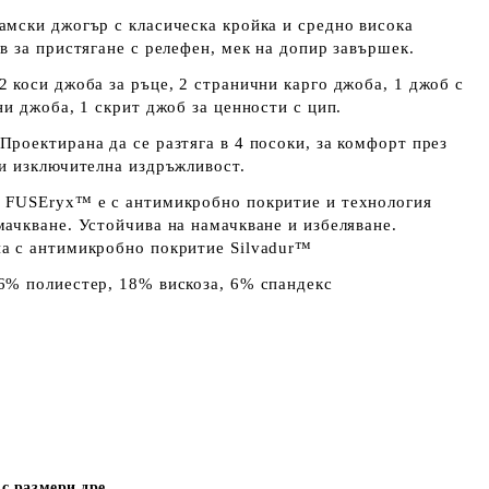
амски джогър с класическа кройка и средно висока
в за пристягане с релефен, мек на допир завършек.
2 коси джоба за ръце
,
2 странични карго джоба, 1 джоб с
ни джоба,
1 скрит джоб за ценности с цип.
Проектирана да се разтяга в 4 посоки, за комфорт през
 и изключителна издръжливост.
 FUSEryx™ е с антимикробно покритие и технология
мачкване.
Устойчива на намачкване и избеляване.
а с антимикробно покритие Silvadur™
6% полиестер, 18% вискоза, 6% спандекс
с размери дре