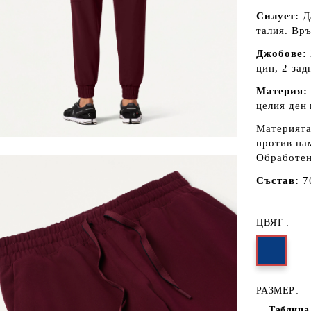
Силует:
Д
талия.
Връ
Джобове:
цип,
2 зад
Материя:
целия ден
Материята
против на
Обработен
Състав:
7
ЦВЯТ :
РАЗМЕР:
Таблица 