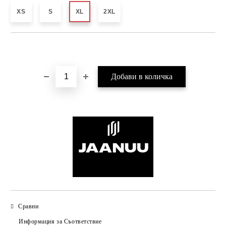
XS
S
XL
2XL
Добави в желани
Сравни
Информация за Съответствие