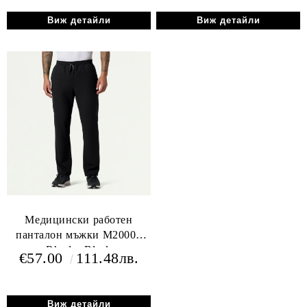
Виж детайли
Виж детайли
Медицински работен
панталон мъжки M20001
Rhodes Black
€57.00
111.48лв.
Виж детайли