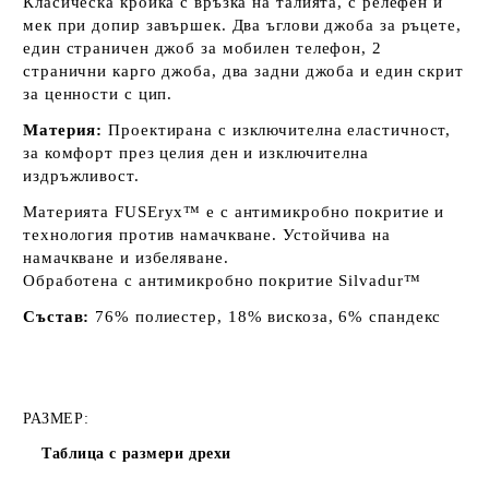
Класическа кройка с връзка на талията, с релефен и
мек при допир завършек. Два ъглови джоба за ръцете,
един страничен джоб за мобилен телефон, 2
странични карго джоба, два задни джоба и един скрит
за ценности с цип.
Материя:
Проектирана с изключителна еластичност,
за комфорт през целия ден и изключителна
издръжливост.
Материята FUSEryx™ е с антимикробно покритие и
технология против намачкване.
Устойчива на
намачкване и избеляване.
Обработена с антимикробно покритие Silvadur™
Състав:
76% полиестер, 18% вискоза, 6% спандекс
РАЗМЕР:
Таблица с размери дрехи