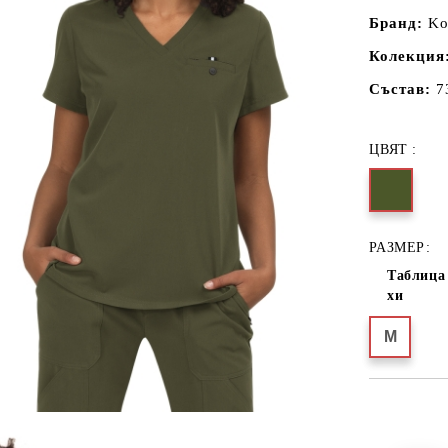
Бранд:
Koi
Колекция
Състав:
73
ЦВЯТ :
РАЗМЕР:
Таблица 
хи
M
Добави в желани