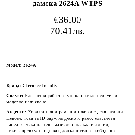
дамска 2624A WTPS
€36.00
70.41лв.
Модел: 2624A
Бранд:
Cherokee Infinity
Силует:
Елегантна работна туника с втален силует и
модерно излъчване.
Акценти:
Хоризонтални раменни платки с декоративни
шевове, тока за ID бадж на дясното рамо, еластичен
панел от мека плетена материя с налъжни линии,
вталяващ силуета и даващ допълнителна свобода на