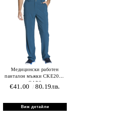
Медицински работен
панталон мъжки CKE200A
CAPS
€41.00
80.19лв.
Виж детайли