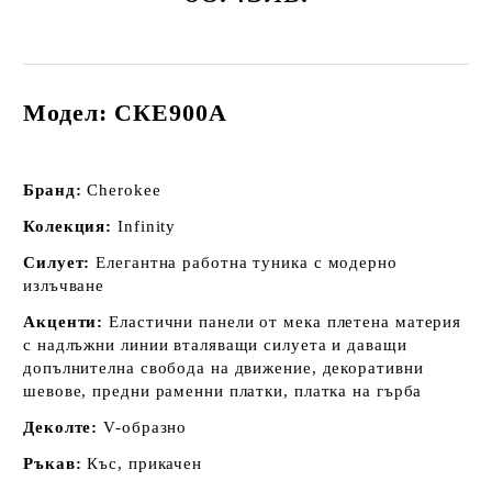
Модел: СКЕ900A
Бранд:
Cherokee
Колекция:
Infinity
Силует:
Елегантна работна туника с модерно
излъчване
Акценти:
Eластични панели от мека плетена материя
с надлъжни линии вталяващи силуета и даващи
допълнителна свобода на движение, декоративни
шевове, предни раменни платки, платка на гърба
Деколте:
V-образно
Ръкав:
Къс, прикачен