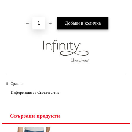
Добави в желани
Сравни
Информация за Съответствие
Свързани продукти