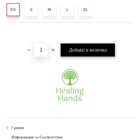
XS
S
M
L
XL
Добави в желани
Сравни
Информация за Съответствие