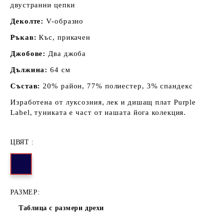
двустранни цепки
Деколте:
V-образно
Ръкав:
Къс, прикачен
Джобове:
Два джоба
Дължина:
64 см
Състав:
20% район, 77% полиестер, 3% спандекс
Изработена от луксозния, лек и дишащ плат Purple
Label, туниката е част от нашата йога колекция.
ЦВЯТ :
РАЗМЕР:
Таблица с размери дрехи