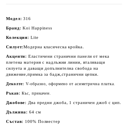
Модел:
316
Бранд:
Koi Happiness
Колекция:
Lite
Силует:
Модерна класическа кройка.
Акценти:
Еластичени странични панели от мека
плетена материя с надлъжни линии, вталяващи
силуета и даващи допълнителна свобода на
движение,примка за бадж,странични цепки.
Деколте:
V-образно, оформено от асиметрична платка.
Ръкав:
Къс, прикачен.
Джобове:
Два предни джоба, 1 страничен джоб с цип.
Дължина:
64 см
Състав:
100% Полиестер