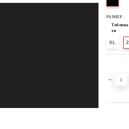
РАЗМЕР:
Таблица 
хи
XL
Добави в желани