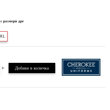
с размери дре
2XL