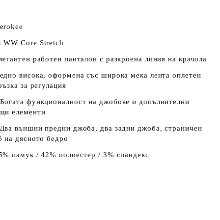
erokee
:
WW Core Stretch
егантен работен панталон с разкроена линия на крачола
дно висока, оформена със широка мека лента оплетен
ръзка за регулация
Богата функционалност на джобове и допълнителни
щи елементи
Два външни предни джоба, два задни джоба, страничен
б на дясното бедро
5% памук / 42% полиестер / 3% спандекс