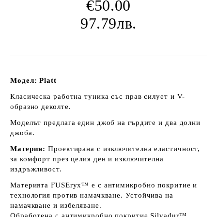
€50.00
97.79лв.
Модел: Platt
Класическа работна туника със прав силует и V-
образно деколте.
Моделът предлага един джоб на гърдите и два долни
джоба.
Материя:
Проектирана с изключителна еластичност,
за комфорт през целия ден и изключителна
издръжливост.
Материята FUSEryx™ е с антимикробно покритие и
технология против намачкване.
Устойчива на
намачкване и избеляване.
Обработена с антимикробно покритие Silvadur™