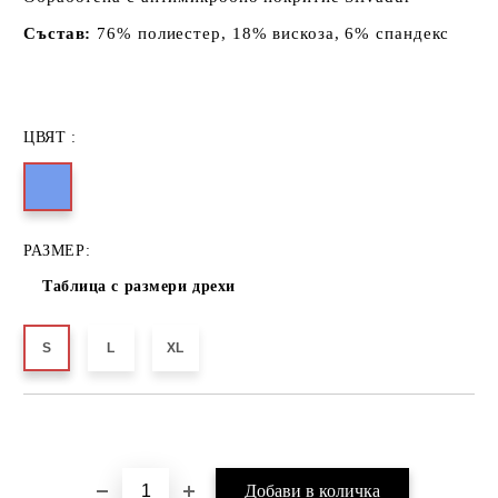
Състав:
76% полиестер, 18% вискоза, 6% спандекс
ЦВЯТ :
РАЗМЕР:
Таблица с размери дрехи
S
L
XL
Добави в желани