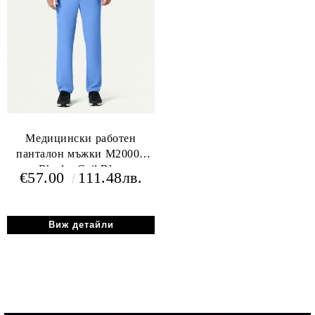
Медицински работен
панталон мъжки M20001
Rhodes Ceil Blue
€57.00
111.48лв.
Виж детайли