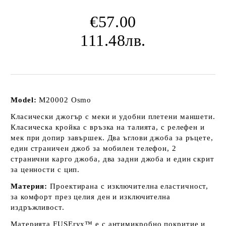
€57.00
111.48лв.
Model:
M20002 Osmo
Класически джогър с меки и удобни плетени маншети.
Класическа кройка с връзка на талията, с релефен и
мек при допир завършек. Два ъглови джоба за ръцете,
един страничен джоб за мобилен телефон, 2
странични карго джоба, два задни джоба и един скрит
за ценности с цип.
Материя:
Проектирана с изключителна еластичност,
за комфорт през целия ден и изключителна
издръжливост.
Материята FUSEryx™ е с антимикробно покритие и