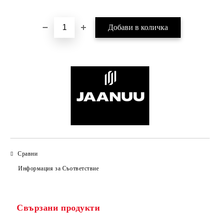
Добави в желани
Сравни
Информация за Съответствие
Свързани продукти