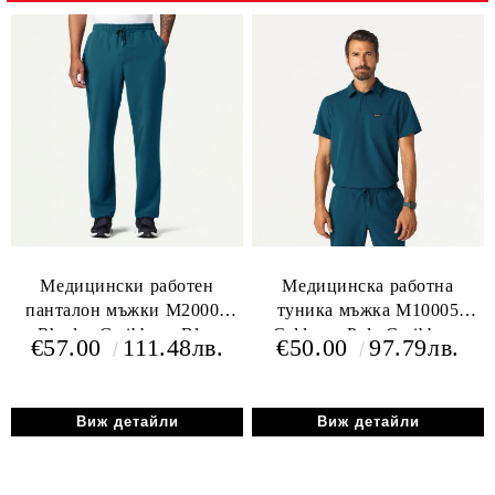
Медицински работен
Медицинска работна
панталон мъжки M20001
туника мъжка M10005
Rhodes Caribbean Blue
Calderon Polo Caribbean
€57.00
111.48лв.
€50.00
97.79лв.
Blue
Виж детайли
Виж детайли