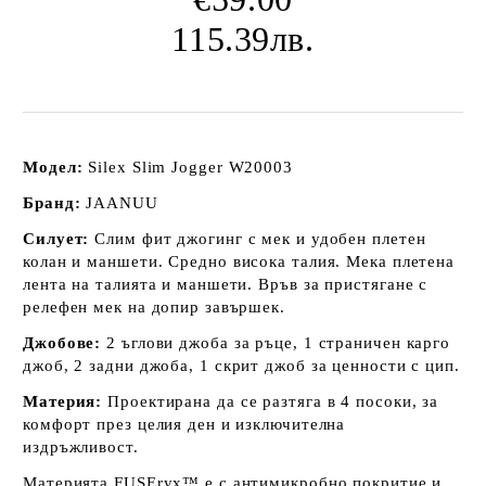
115.39лв.
Модел:
Silex Slim Jogger W20003
Бранд:
JAANUU
Силует:
Слим фит джогинг с мек и удобен плетен
колан и маншети.
Средно висока талия.
Мека плетена
лента на талията и маншети.
Връв за пристягане с
релефен мек на допир завършек
.
Джобове:
2 ъглови джоба за ръце
,
1 страничен карго
джоб,
2 задни джоба,
1 скрит джоб за ценности с цип.
Материя:
Проектирана да се разтяга в 4 посоки, за
комфорт през целия ден и изключителна
издръжливост.
Материята FUSEryx™ е с антимикробно покритие и