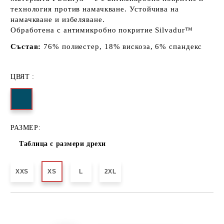
технология против намачкване.
Устойчива на
намачкване и избеляване.
Обработена с антимикробно покритие Silvadur™
Състав:
76% полиестер, 18% вискоза, 6% спандекс
ЦВЯТ :
РАЗМЕР:
Таблица с размери дрехи
XXS
XS
L
2XL
Добави в желани